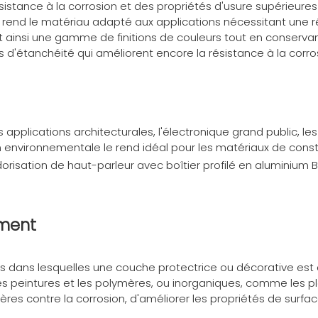
istance à la corrosion et des propriétés d'usure supérieures 
 rend le matériau adapté aux applications nécessitant une rés
ainsi une gamme de finitions de couleurs tout en conservant
'étanchéité qui améliorent encore la résistance à la corro
s applications architecturales, l'électronique grand public, 
on environnementale le rend idéal pour les matériaux de cons
orisation de haut-parleur avec boîtier profilé en aluminium
B
ement
dans lesquelles une couche protectrice ou décorative est a
peintures et les polymères, ou inorganiques, comme les pla
ères contre la corrosion, d'améliorer les propriétés de surfa