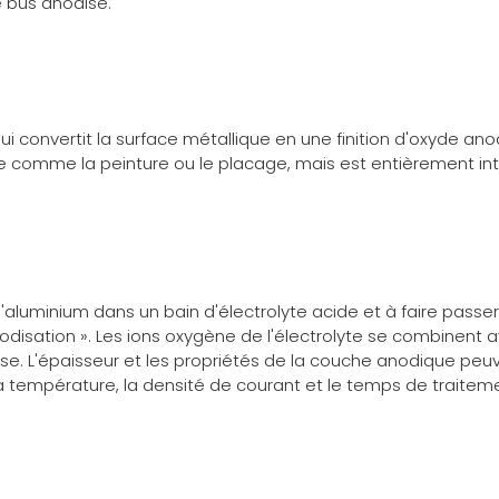
e bus anodisé
.
i convertit la surface métallique en une finition d'oxyde ano
e comme la peinture ou le placage, mais est entièrement in
aluminium dans un bain d'électrolyte acide et à faire passer u
anodisation ». Les ions oxygène de l'électrolyte se combinent
. L'épaisseur et les propriétés de la couche anodique peuve
, la température, la densité de courant et le temps de traitem