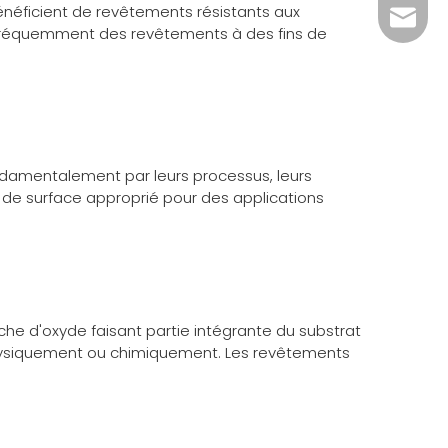
énéficient de revêtements résistants aux
info@c
t fréquemment des revêtements à des fins de
fondamentalement par leurs processus, leurs
t de surface approprié pour des applications
he d'oxyde faisant partie intégrante du substrat
e physiquement ou chimiquement. Les revêtements