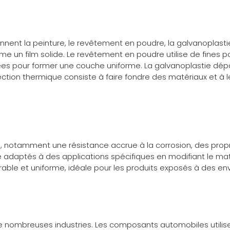
t la peinture, le revêtement en poudre, la galvanoplastie e
orme un film solide. Le revêtement en poudre utilise de fine
ffées pour former une couche uniforme. La galvanoplastie dép
tion thermique consiste à faire fondre des matériaux et à le
notamment une résistance accrue à la corrosion, des proprié
re adaptés à des applications spécifiques en modifiant le ma
rable et uniforme, idéale pour les produits exposés à des env
 nombreuses industries. Les composants automobiles utilis