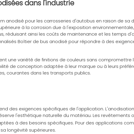
disées dans l'industrie
nium anodisé pour les carrosseries d'autobus en raison de sa d
érieure à la corrosion due à l'exposition environnementale, te
, réduisant ainsi les coûts de maintenance et les temps d'ar
nnalisés
Boîtier de bus anodisé
pour répondre à des exigence
t une variété de finitions de couleurs sans compromettre l'a
bilité de conception adaptée à leur marque ou à leurs préfér
s, courantes dans les transports publics.
end des exigences spécifiques de l'application. L'anodisation
 préserve l'esthétique naturelle du matériau. Les revêtement
daptées à des besoins spécifiques. Pour des applications c
 sa longévité supérieures.