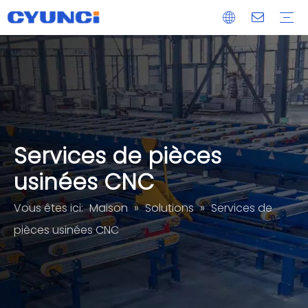
Maglock
Extrusion d'aluminium
Moulage sous pression
Pièce usinée CNC
Services de traitement de panneaux de verre acrylique
OEM/ODM
Livraison
Après-vente
Services de pièces
usinées CNC
Vous êtes ici:
Maison
»
Solutions
»
Services de
pièces usinées CNC