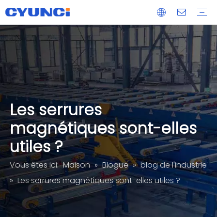
Maglock
Extrusion d'aluminium
Moulage sous pression
Pièce usinée CNC
Services de traitement de panneaux de verre acrylique
OEM/ODM
Livraison
Après-vente
Les serrures
magnétiques sont-elles
utiles ?
Vous êtes ici:
Maison
»
Blogue
»
blog de l'industrie
»
Les serrures magnétiques sont-elles utiles ?