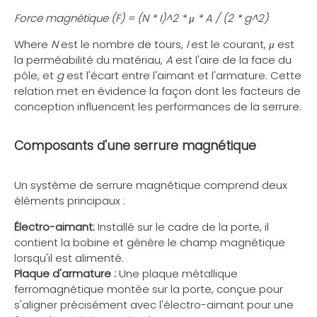
Force magnétique (F) = (N * I)^2 * μ * A / (2 * g^2)
Where
N
est le nombre de tours,
I
est le courant,
μ
est
la perméabilité du matériau,
A
est l'aire de la face du
pôle, et
g
est l'écart entre l'aimant et l'armature. Cette
relation met en évidence la façon dont les facteurs de
conception influencent les performances de la serrure.
Composants d'une serrure magnétique
Un système de serrure magnétique comprend deux
éléments principaux :
Électro-aimant:
Installé sur le cadre de la porte, il
contient la bobine et génère le champ magnétique
lorsqu'il est alimenté.
Plaque d'armature :
Une plaque métallique
ferromagnétique montée sur la porte, conçue pour
s'aligner précisément avec l'électro-aimant pour une