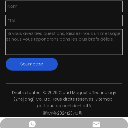
Soumettre
Droits d'auteur ©
2026
Cloud Magnetic Technology
(Zhejiang) Co., Ltd. Tous droits réservés.
Sitemap
|
politique de confidentialité
浙ICP备2024123715号-1
info@cyunci.com
+8613588858598