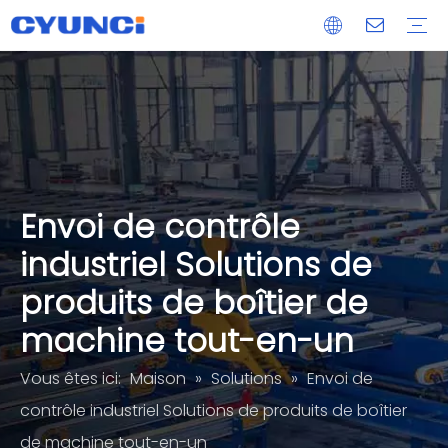
Maglock
Extrusion d'aluminium
Moulage sous pression
Pièce usinée CNC
Services de traitement de panneaux de verre acrylique
OEM/ODM
Livraison
Après-vente
Envoi de contrôle
industriel Solutions de
produits de boîtier de
machine tout-en-un
Vous êtes ici:
Maison
»
Solutions
»
Envoi de
contrôle industriel Solutions de produits de boîtier
de machine tout-en-un