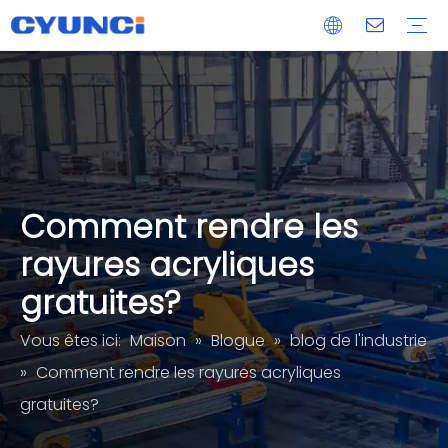
Maglock
Extrusion d'aluminium
Moulage sous pression
Pièce usinée CNC
Services de traitement de panneaux de verre acrylique
OEM/ODM
Livraison
Après-vente
Comment rendre les
rayures acryliques
gratuites?
Vous êtes ici:
Maison
»
Blogue
»
blog de l'industrie
»
Comment rendre les rayures acryliques
gratuites?